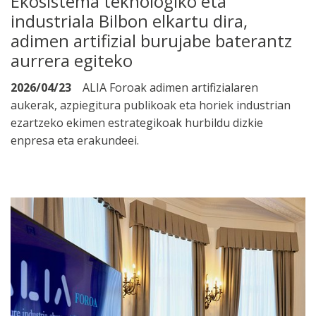
Ekosistema teknologiko eta
industriala Bilbon elkartu dira,
adimen artifizial burujabe baterantz
aurrera egiteko
2026/04/23
ALIA Foroak adimen artifizialaren
aukerak, azpiegitura publikoak eta horiek industrian
ezartzeko ekimen estrategikoak hurbildu dizkie
enpresa eta erakundeei.