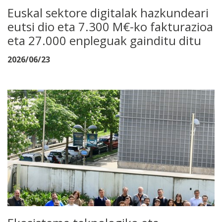
Euskal sektore digitalak hazkundeari
eutsi dio eta 7.300 M€-ko fakturazioa
eta 27.000 enpleguak gainditu ditu
2026/06/23