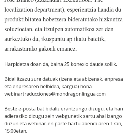
localization department), esperientzia handia du
produktibitatea hobetzera bideratutako hizkuntza
soluzioetan, eta itzulpen automatikoa zer den
aurkeztuko du, ikuspuntu aplikatu batetik,
arrakastarako gakoak emanez.
Harpidetza doan da, baina 25 konexio daude soilik.
Bidal itzazu zure datuak (izena eta abizenak, enpresa
eta enpresaren helbidea, kargua) hona:
webinartraducciones@mondragonlingua.com
Beste e-posta bat bidaliz erantzungo dizugu, eta han
adieraziko dizugu zein webgunetik sartu ahal izango
duzun eta webinar-en parte hartu abenduaren 17an,
15:00etan.