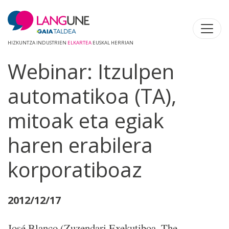
HIZKUNTZA INDUSTRIEN
ELKARTEA
EUSKAL HERRIAN
Webinar: Itzulpen
automatikoa (TA),
mitoak eta egiak
haren erabilera
korporatiboaz
2012/12/17
José Blanco (Zuzendari Exekutiboa. The