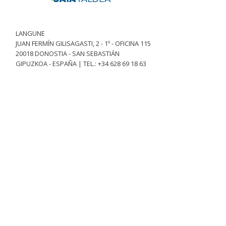
LANGUNE
JUAN FERMÍN GILISAGASTI, 2 - 1º - OFICINA 115
20018 DONOSTIA - SAN SEBASTIÁN
GIPUZKOA - ESPAÑA | TEL.: +34 628 69 18 63