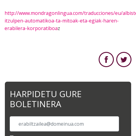
http://www.mondragonlingua.com/traducciones/eu/albist
itzulpen-automatikoa-ta-mitoak-eta-egiak-haren-
erabilera-korporatiboa
z
HARPIDETU GURE
BOLETINERA