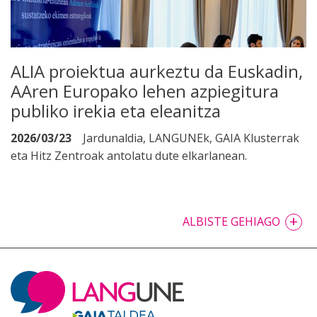
ALIA proiektua aurkeztu da Euskadin,
AAren Europako lehen azpiegitura
publiko irekia eta eleanitza
2026/03/23
Jardunaldia, LANGUNEk, GAIA Klusterrak
eta Hitz Zentroak antolatu dute elkarlanean.
+
ALBISTE GEHIAGO