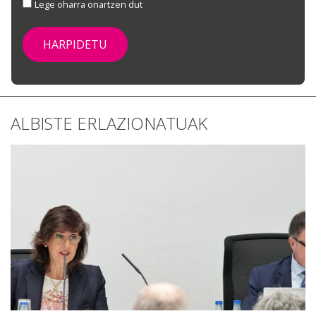
Lege oharra onartzen dut
ALBISTE ERLAZIONATUAK