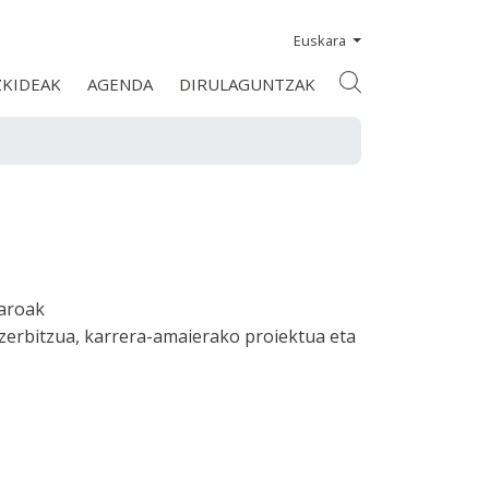
Euskara
ZKIDEAK
AGENDA
DIRULAGUNTZAK
taroak
zerbitzua, karrera-amaierako proiektua eta