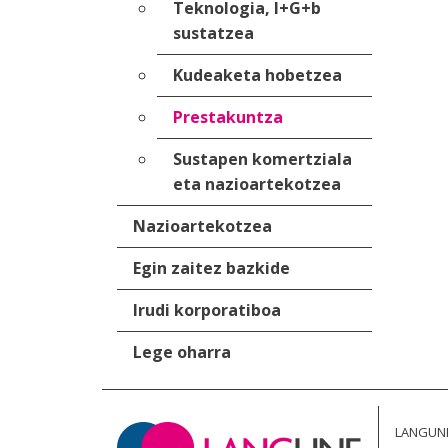
Teknologia, I+G+b
sustatzea
Kudeaketa hobetzea
Prestakuntza
Sustapen komertziala
eta nazioartekotzea
Nazioartekotzea
Egin zaitez bazkide
Irudi korporatiboa
Lege oharra
LANGUN