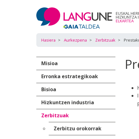
EUSKAL HER
HIZKUNTZA 
ELKARTEA
Hasiera
Aurkezpena
Zerbitzuak
Prestak
Pr
Misioa
Erronka estrategikoak
Bisioa
Hizkuntzen industria
Zerbitzuak
Zerbitzu orokorrak