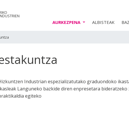
RIKO
INDUSTRIEN
AURKEZPENA
ALBISTEAK
BA
untza
estakuntza
Hizkuntzen Industrian espezializatutako graduondoko ikas
Ikasleak Languneko bazkide diren enpresetara bideratzeko 
praktikaldia egiteko